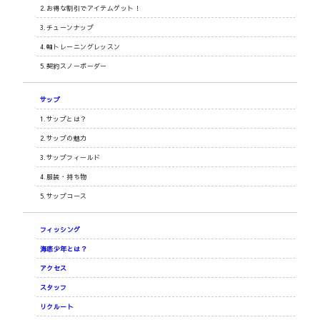
2.お得な割引でアイテムゲット！
3.チューンナップ
4.軸トレーニングレッスン
5.契約スノーボーダー
サップ
1.サップとは？
2.サップの魅力
3.サップフィールド
4.服装・持ち物
5.サップコース
フィッシング
海底少年とは？
アクセス
スタッフ
リクルート