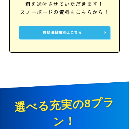
料を送付させていただきます！
スノーボードの資料もこちらから！
無料資料請求はこちら
選
べ
る
充
実
の8
プ
ラ
ン
「
や
っ
て
み
た
い
」
き
っ
と
見
つ
か
海
底
少
年
だ
け
の
特
な
海
の
旅
へ
！
