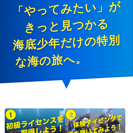
が
る

別
。        