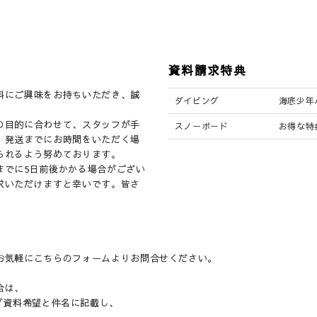
資料請求特典
料にご興味をお持ちいただき、誠
ダイビング
海底少年
の目的に合わせて、スタッフが手
スノーボード
お得な特
、発送までにお時間をいただく場
られるよう努めております。
までに5日前後かかる場合がござい
求いただけますと幸いです。皆さ
。
お気軽にこちらのフォームよりお問合せください。
。
合は、
グ資料希望と件名に記載し、