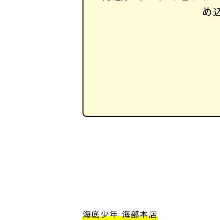
め
海底少年 海部本店