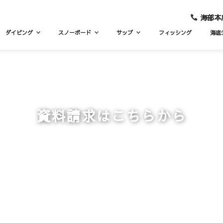
海部本店：
ダイビング
スノーボード
サップ
フィッシング
海底
資料請求はこちらから