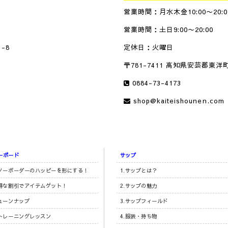
営業時間：月水木金10:00〜20:0
営業時間：土日9:00〜20:00
-8
定休日：火曜日
〒781-7411 高知県安芸郡東洋町
0884-73-4173
shop@kaiteishounen.com
ーボード
サップ
スノーボーダーのハッピーを形にする！
1.サップとは？
お得な割引でアイテムゲット！
2.サップの魅力
チューンナップ
3.サップフィールド
軸トレーニングレッスン
4.服装・持ち物